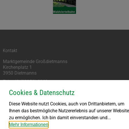
Kontakt
Marktgemeinde Großdietmanns
Kirchenplatz 1
3950 Dietmanns
Tel: +43 (02852) 8262
marktgemeinde@grossdietmanns.gv.at
Cookies & Datenschutz
Parteienverkehr
Diese Website nutzt Cookies, auch von Drittanbietern, um
Ihnen das bestmögliche Nutzererlebnis auf unserer Website
Montag kein Parteienverkehr
zu ermöglichen. Ich bin damit einverstanden und...
DI bis FR von 8.00 – 11.30 Uhr
Mehr Informationen
DI von 13.30 – 18.00 Uhr