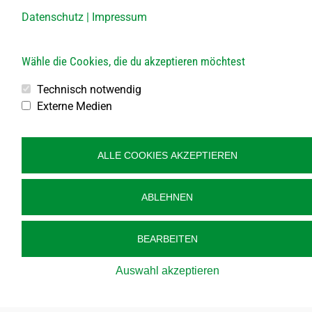
DO von 13.30 – 15.30 Uhr
Datenschutz
|
Impressum
Bauhof
Wähle die Cookies, die du akzeptieren möchtest
Öffnungszeiten:
Jeden 1. Samstag im Monat
Technisch notwendig
von 8.00 bis 10.00 Uhr
Externe Medien
Jeden 2., 3., 4. und 5. Freitag im Monat
von 10.00 bis 12.00 Uhr
ALLE COOKIES AKZEPTIEREN
Veröffentlichung
Kontakt
ABLEHNEN
Impressum
Datenschutz
BEARBEITEN
Barrierefreiheit
Auswahl akzeptieren
Sitemap