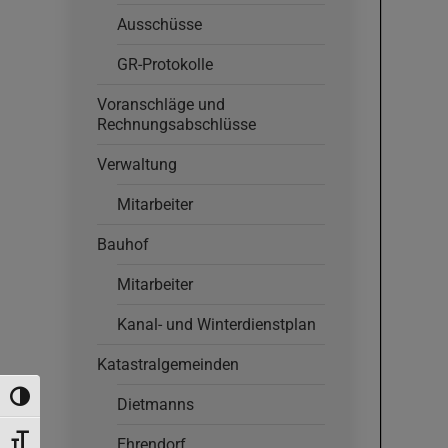
Ausschüsse
GR-Protokolle
Voranschläge und
Rechnungsabschlüsse
Verwaltung
Mitarbeiter
Bauhof
Mitarbeiter
Kanal- und Winterdienstplan
Katastralgemeinden
Umschalten auf hohe Kontraste
Dietmanns
Schrift vergrößern
Ehrendorf