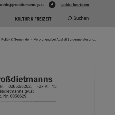
einde@grossdietmanns.gv.at
Cookies bearbeiten
Facebook
page
Suchen
KULTUR & FREIZEIT
Search:
opens
in
new
Politik & Gemeinde
Verordnung bei Ausfall Bürgermeister und…
Sie befinden sich hier:
window