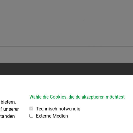
erkehr
Bauhof
ein Parteienverkehr
Öffnungszeiten:
Wähle die Cookies, die du akzeptieren möchtest
bietern,
R von 8.00 – 11.30 Uhr
Jeden 1. Samstag im Mona
3.30 – 18.00 Uhr
von 8.00 bis 10.00 Uhr
Technisch notwendig
f unserer
3.30 – 15.30 Uhr
Externe Medien
standen
Jeden 2., 3., 4. und 5. Freita
Monat
von 10.00 bis 12.00 Uhr