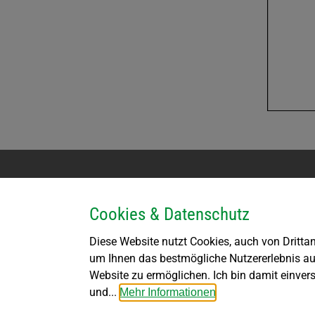
Kontakt
Parteienv
Cookies & Datenschutz
Marktgemeinde Großdietmanns
Montag k
Diese Website nutzt Cookies, auch von Drittan
Kirchenplatz 1
DI bis F
3950 Dietmanns
DI von 1
um Ihnen das bestmögliche Nutzererlebnis au
DO von 1
Website zu ermöglichen. Ich bin damit einver
Tel: +43 (02852) 8262
marktgemeinde@grossdietmanns.gv.at
und...
Mehr Informationen