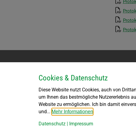
Protok
Protok
Protok
Protok
Kontakt
Parteienv
Cookies & Datenschutz
Marktgemeinde Großdietmanns
Montag k
Kirchenplatz 1
Diese Website nutzt Cookies, auch von Drittan
DI bis F
3950 Dietmanns
DI von 1
um Ihnen das bestmögliche Nutzererlebnis au
DO von 1
Website zu ermöglichen. Ich bin damit einver
Tel: +43 (02852) 8262
marktgemeinde@grossdietmanns.gv.at
und...
Mehr Informationen
Datenschutz
|
Impressum