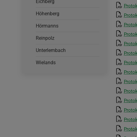
Eichberg
Protok
Höhenberg
Protok
Protok
Hörmanns
Protok
Reinpolz
Protok
Unterlembach
Protok
Wielands
Protok
Protok
Protok
Protok
Protok
Protok
Protok
Protok