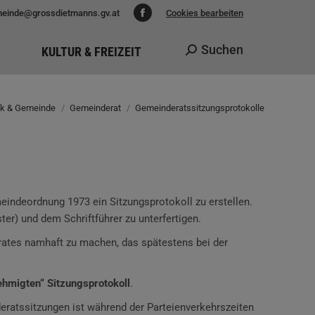
einde@grossdietmanns.gv.at
Cookies bearbeiten
Facebook
page
Suchen
KULTUR & FREIZEIT
Search:
opens
in
new
tik & Gemeinde
Gemeinderat
Gemeinderatssitzungsprotokolle
Sie befinden sich hier:
window
indeordnung 1973 ein Sitzungsprotokoll zu erstellen.
er) und dem Schriftführer zu unterfertigen.
rates namhaft zu machen, das spätestens bei der
hmigten“ Sitzungsprotokoll
.
eratssitzungen ist während der Parteienverkehrszeiten