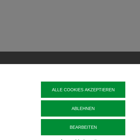
Veröffentlichung
Kontakt
ALLE COOKIES AKZEPTIEREN
t
Impressum
Datenschutz
g im
ABLEHNEN
Barrierefreiheit
Sitemap
BEARBEITEN