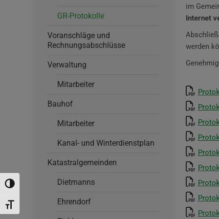
im Gemei
GR-Protokolle
Internet v
Abschließ
Voranschläge und
Rechnungsabschlüsse
werden kö
Genehmigt
Verwaltung
Mitarbeiter
Protok
Bauhof
Protok
Protok
Mitarbeiter
Protok
Kanal- und Winterdienstplan
Protok
Katastralgemeinden
Protok
Dietmanns
Protok
Umschalten auf hohe Kontraste
Protok
Ehrendorf
Schrift vergrößern
Protok