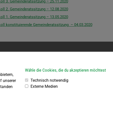
oll 3. Gemeinderatssitzung – 25.11.2020
oll 2. Gemeinderatssitzung – 12.08.2020
oll 1. Gemeinderatssitzung – 13.05.2020
oll konstituierende Gemeinderatssitzung – 04.03.2020
erkehr
Bauhof
ein Parteienverkehr
Öffnungszeiten:
Wähle die Cookies, die du akzeptieren möchtest
bietern,
R von 8.00 – 11.30 Uhr
Jeden 1. Samstag im Mona
3.30 – 18.00 Uhr
von 8.00 bis 10.00 Uhr
Technisch notwendig
f unserer
3.30 – 15.30 Uhr
Externe Medien
standen
Jeden 2., 3., 4. und 5. Freita
Monat
von 10.00 bis 12.00 Uhr