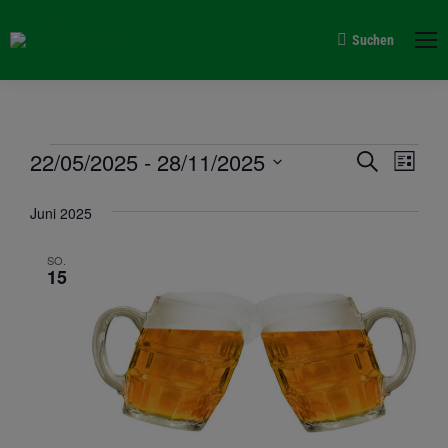
Suchen
Search:
Verans
22/05/2025
 - 
28/11/2025
Vera
Suche
Veranstaltungen
Liste
Suche
Datum
Ansi
Juni 2025
wählen.
und
Navi
Ansich
SO.
15
Naviga