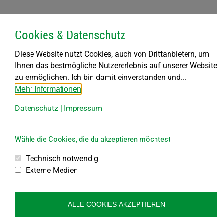
SO.
16. November 2025 | 16:00
-
18:00
16
Cookies & Datenschutz
Perchtenlauf am Sportplatz Dietmanns
Sportplatz Dietmanns
Kindergartenstraße 3, 3950
Diese Website nutzt Cookies, auch von Drittanbietern, um
Dietmanns
Ihnen das bestmögliche Nutzererlebnis auf unserer Website
zu ermöglichen. Ich bin damit einverstanden und...
27. November 2025
Gelber Sack
DO.
Mehr Informationen
27
Gelber Sack
Datenschutz
|
Impressum
28. November 2025
Papier
FR.
28
Papier
Wähle die Cookies, die du akzeptieren möchtest
Technisch notwendig
Externe Medien
Veranstaltungen
Veranst
Vorherige
Heute
Nächste
ALLE COOKIES AKZEPTIEREN
Kalender abonnieren