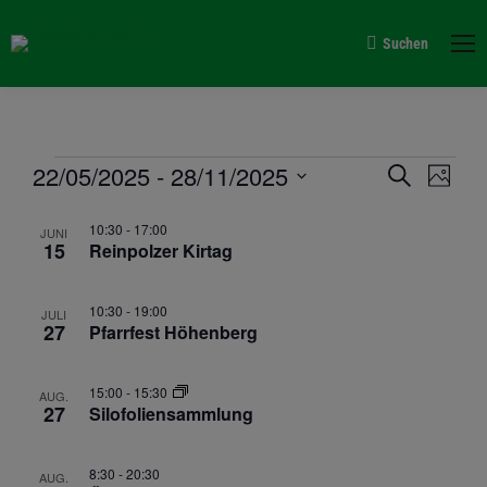
Suchen
Search:
Verans
22/05/2025
 - 
28/11/2025
Vera
Suche
Veranstaltungen
Foto
Suche
Datum
Ansi
List
10:30
-
17:00
auswählen.
JUNI
und
Navi
15
Reinpolzer Kirtag
of
Ansich
Veranstaltungen
10:30
-
19:00
Naviga
JULI
in
27
Pfarrfest Höhenberg
Photo
15:00
-
15:30
AUG.
View
27
Silofoliensammlung
8:30
-
20:30
AUG.