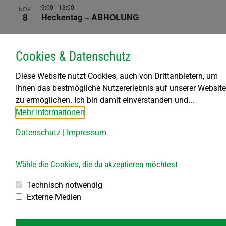
9:00
-
13:00
NOV.
8
Heckentag – ABHOLUNG
15:00
-
15:30
NOV.
12
Cookies & Datenschutz
Silofoliensammlung
Diese Website nutzt Cookies, auch von Drittanbietern, um
16:00
-
18:00
NOV.
Ihnen das bestmögliche Nutzererlebnis auf unserer Website
16
Perchtenlauf am Sportplatz Dietmanns
zu ermöglichen. Ich bin damit einverstanden und...
Mehr Informationen
Ganztägig
NOV.
27
Gelber Sack
Datenschutz
|
Impressum
Ganztägig
NOV.
Wähle die Cookies, die du akzeptieren möchtest
28
Papier
Technisch notwendig
Externe Medien
Veranstaltungen
Veranst
Vorherige
Heute
Nächste