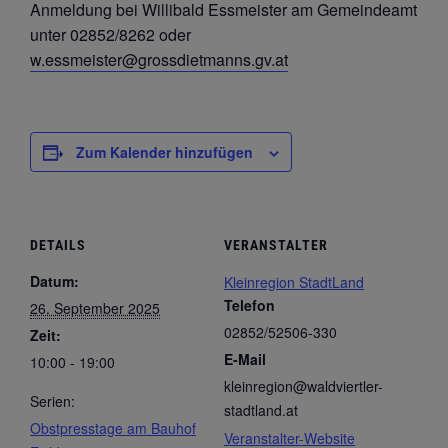
Anmeldung bei Willibald Essmeister am Gemeindeamt
unter 02852/8262 oder
w.essmeister@grossdietmanns.gv.at
Zum Kalender hinzufügen
DETAILS
VERANSTALTER
Datum:
Kleinregion StadtLand
Telefon
26. September 2025
02852/52506-330
Zeit:
E-Mail
10:00 - 19:00
kleinregion@waldviertler-
Serien:
stadtland.at
Obstpresstage am Bauhof
Veranstalter-Website