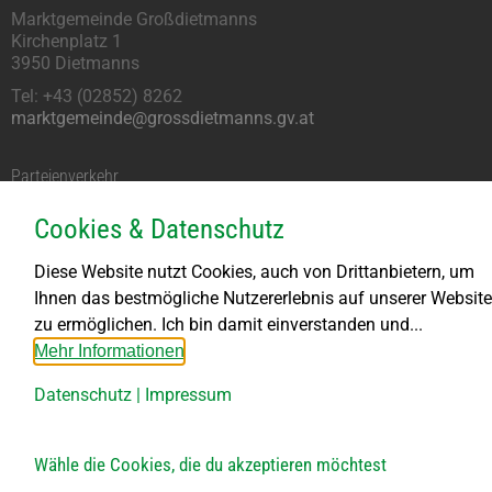
Marktgemeinde Großdietmanns
Kirchenplatz 1
3950 Dietmanns
Tel: +43 (02852) 8262
marktgemeinde@grossdietmanns.gv.at
Parteienverkehr
Montag kein Parteienverkehr
Cookies & Datenschutz
DI bis FR von 8.00 – 11.30 Uhr
DI von 13.30 – 18.00 Uhr
Diese Website nutzt Cookies, auch von Drittanbietern, um
DO von 13.30 – 15.30 Uhr
Ihnen das bestmögliche Nutzererlebnis auf unserer Website
zu ermöglichen. Ich bin damit einverstanden und...
Bauhof
Mehr Informationen
Öffnungszeiten:
Datenschutz
|
Impressum
Jeden 1. Samstag im Monat
von 8.00 bis 10.00 Uhr
Jeden 2., 3., 4. und 5. Freitag im Monat
Wähle die Cookies, die du akzeptieren möchtest
von 10.00 bis 12.00 Uhr