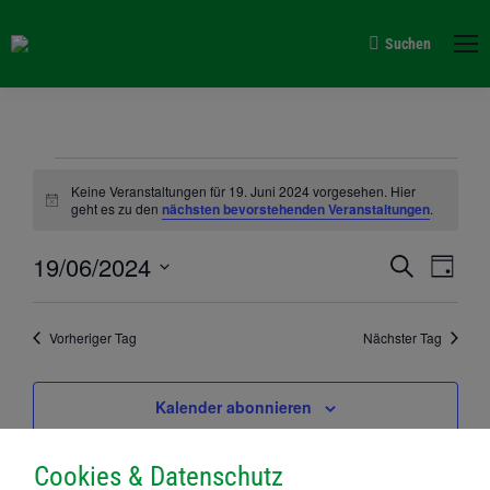
Suchen
Search:
Veranstaltungen
Keine Veranstaltungen für 19. Juni 2024 vorgesehen. Hier
Hinweis
geht es zu den
nächsten bevorstehenden Veranstaltungen
.
für
Verans
19/06/2024
Vera
Suche
Tag
19.
Suche
Datum
Ansi
wählen.
und
Navi
Vorheriger Tag
Nächster Tag
Juni
Ansich
Naviga
Kalender abonnieren
2024
Cookies & Datenschutz