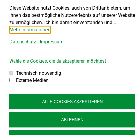
Veranstaltungen
Veranstaltungen
Veranstaltungen
Veranstaltungen
Veranstaltungen
Veranstaltungen
Veransta
0
0
0
0
0
0
0
24
25
26
27
28
29
30
Diese Website nutzt Cookies, auch von Drittanbietern, um
Veranstaltungen
Veranstaltungen
Veranstaltungen
Veranstaltungen
Veranstaltungen
Veranstaltungen
Veransta
Ihnen das bestmögliche Nutzererlebnis auf unserer Website
Es wurden keine Ergebnisse für diese Ansicht gefunden. Hier
zu ermöglichen. Ich bin damit einverstanden und...
Hinweis
geht es zu den
nächsten bevorstehenden Veranstaltungen
.
Mehr Informationen
Datenschutz
|
Impressum
Mai
Dieser Monat
Juli
Wähle die Cookies, die du akzeptieren möchtest
Kalender abonnieren
Technisch notwendig
Externe Medien
ALLE COOKIES AKZEPTIEREN
© Gemeinde Großdietmanns, designed by
art.waldsoft
ABLEHNEN