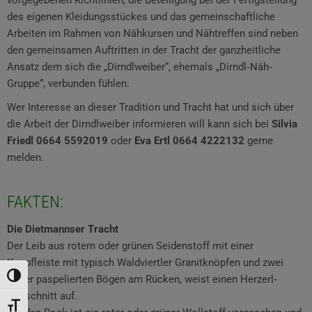
vorgegebenen Richtlinien, die Beteiligung bei der Fertigstellung
des eigenen Kleidungsstückes und das gemeinschaftliche
Arbeiten im Rahmen von Nähkursen und Nähtreffen sind neben
den gemeinsamen Auftritten in der Tracht der ganzheitliche
Ansatz dem sich die „Dirndlweiber“, ehemals „Dirndl‐Näh‐
Gruppe“, verbunden fühlen.
Wer Interesse an dieser Tradition und Tracht hat und sich über
die Arbeit der Dirndlweiber informieren will kann sich bei
Silvia
Friedl 0664 5592019
oder
Eva Ertl 0664 4222132
gerne
melden.
FAKTEN:
Die Dietmannser Tracht
Der Leib aus rotem oder grünen Seidenstoff mit einer
Knopfleiste mit typisch Waldviertler Granitknöpfen und zwei
Umschalten auf hohe Kontraste
Silber paspelierten Bögen am Rücken, weist einen Herzerl‐
Ausschnitt auf.
Schrift vergrößern