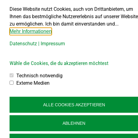
DI bis FR von 8.00 – 11.30 Uhr
DI von 13.30 – 18.00 Uhr
Diese Website nutzt Cookies, auch von Drittanbietern, um
DO von 13.30 – 15.30 Uhr
Ihnen das bestmögliche Nutzererlebnis auf unserer Website
zu ermöglichen. Ich bin damit einverstanden und...
Bauhof
Mehr Informationen
Öffnungszeiten:
Datenschutz
|
Impressum
Jeden 1. Samstag im Monat
von 8.00 bis 10.00 Uhr
Jeden 2., 3., 4. und 5. Freitag im Monat
Wähle die Cookies, die du akzeptieren möchtest
von 10.00 bis 12.00 Uhr
Technisch notwendig
Externe Medien
Veröffentlichung
Kontakt
ALLE COOKIES AKZEPTIEREN
Impressum
Datenschutz
ABLEHNEN
Barrierefreiheit
Sitemap