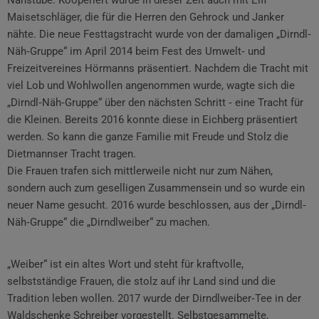
Nähstube. Kooperiert wurde in dieser Zeit auch mit Elfi
Maisetschläger, die für die Herren den Gehrock und Janker
nähte. Die neue Festtagstracht wurde von der damaligen „Dirndl‐
Näh‐Gruppe“ im April 2014 beim Fest des Umwelt‐ und
Freizeitvereines Hörmanns präsentiert. Nachdem die Tracht mit
viel Lob und Wohlwollen angenommen wurde, wagte sich die
„Dirndl‐Näh‐Gruppe“ über den nächsten Schritt ‐ eine Tracht für
die Kleinen. Bereits 2016 konnte diese in Eichberg präsentiert
werden. So kann die ganze Familie mit Freude und Stolz die
Dietmannser Tracht tragen.
Die Frauen trafen sich mittlerweile nicht nur zum Nähen,
sondern auch zum geselligen Zusammensein und so wurde ein
neuer Name gesucht. 2016 wurde beschlossen, aus der „Dirndl‐
Näh‐Gruppe“ die „Dirndlweiber“ zu machen.
„Weiber“ ist ein altes Wort und steht für kraftvolle,
selbstständige Frauen, die stolz auf ihr Land sind und die
Tradition leben wollen. 2017 wurde der Dirndlweiber‐Tee in der
Waldschenke Schreiber vorgestellt. Selbstgesammelte,