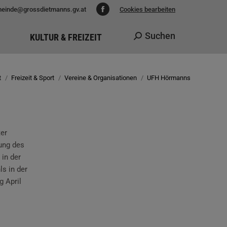
einde@grossdietmanns.gv.at
Cookies bearbeiten
Facebook
page
Suchen
KULTUR & FREIZEIT
Search:
opens
in
new
t
Freizeit & Sport
Vereine & Organisationen
UFH Hörmanns
Sie befinden sich hier:
window
er
ung des
 in der
s in der
g April