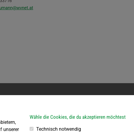
33716
eumann@wvnet.at
erkehr
Bauhof
ein Parteienverkehr
Öffnungszeiten:
Wähle die Cookies, die du akzeptieren möchtest
bietern,
R von 8.00 – 11.30 Uhr
Jeden 1. Samstag im Mona
3.30 – 18.00 Uhr
von 8.00 bis 10.00 Uhr
Technisch notwendig
f unserer