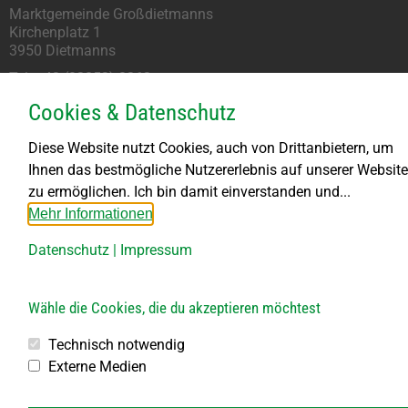
Marktgemeinde Großdietmanns
Kirchenplatz 1
3950 Dietmanns
Tel: +43 (02852) 8262
marktgemeinde@grossdietmanns.gv.at
Cookies & Datenschutz
Parteienverkehr
Diese Website nutzt Cookies, auch von Drittanbietern, um
Ihnen das bestmögliche Nutzererlebnis auf unserer Website
Montag kein Parteienverkehr
zu ermöglichen. Ich bin damit einverstanden und...
DI bis FR von 8.00 – 11.30 Uhr
Mehr Informationen
DI von 13.30 – 18.00 Uhr
DO von 13.30 – 15.30 Uhr
Datenschutz
|
Impressum
Bauhof
Wähle die Cookies, die du akzeptieren möchtest
Öffnungszeiten:
Jeden 1. Samstag im Monat
Technisch notwendig
von 8.00 bis 10.00 Uhr
Externe Medien
Jeden 2., 3., 4. und 5. Freitag im Monat
von 10.00 bis 12.00 Uhr