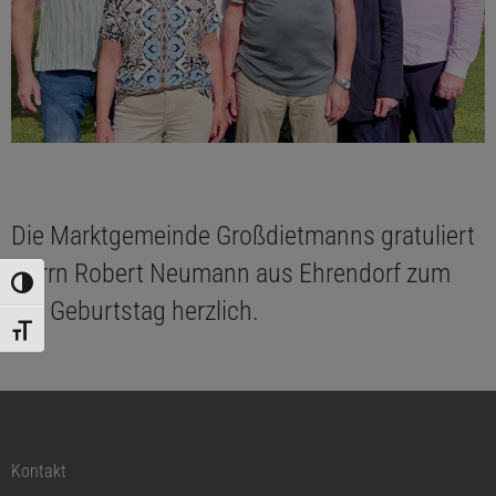
Die Marktgemeinde Großdietmanns gratuliert
Herrn Robert Neumann aus Ehrendorf zum
Umschalten auf hohe Kontraste
80. Geburtstag herzlich.
Schrift vergrößern
Kontakt