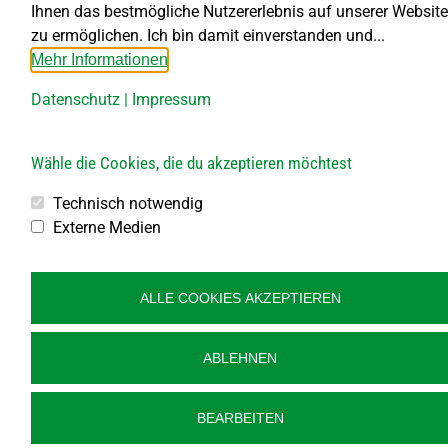
Ihnen das bestmögliche Nutzererlebnis auf unserer Website
Montag kein Parteienverkehr
zu ermöglichen. Ich bin damit einverstanden und...
DI bis FR von 8.00 – 11.30 Uhr
Mehr Informationen
DI von 13.30 – 18.00 Uhr
DO von 13.30 – 15.30 Uhr
Datenschutz
|
Impressum
Bauhof
Wähle die Cookies, die du akzeptieren möchtest
Öffnungszeiten:
Jeden 1. Samstag im Monat
Technisch notwendig
von 8.00 bis 10.00 Uhr
Externe Medien
Jeden 2., 3., 4. und 5. Freitag im Monat
von 10.00 bis 12.00 Uhr
ALLE COOKIES AKZEPTIEREN
Veröffentlichung
Kontakt
ABLEHNEN
Impressum
Datenschutz
BEARBEITEN
Barrierefreiheit