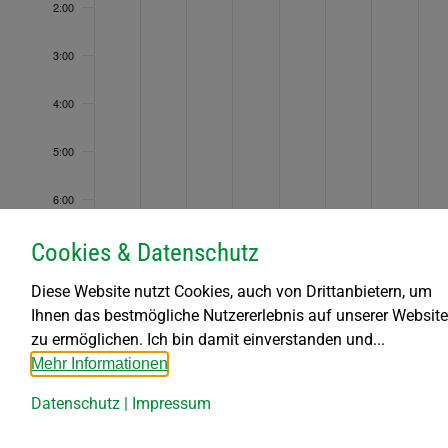
2:00
Tag.
Tag.
Tag.
Tag.
Tag.
Tag.
Tag.
2024
2024
2024
2024
2024
2024
2024
3:00
4:00
5:00
6:00
Cookies & Datenschutz
7:00
Diese Website nutzt Cookies, auch von Drittanbietern, um
8:00
Ihnen das bestmögliche Nutzererlebnis auf unserer Website
zu ermöglichen. Ich bin damit einverstanden und...
9:00
Mehr Informationen
10:00
Datenschutz
|
Impressum
11:00