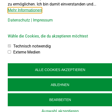
zu ermöglichen. Ich bin damit einverstanden und...
Bauhof
Mehr Informationen
Öffnungszeiten:
Datenschutz
|
Impressum
Jeden 1. Samstag im Monat
von 8.00 bis 10.00 Uhr
Jeden 2., 3., 4. und 5. Freitag im Monat
Wähle die Cookies, die du akzeptieren möchtest
von 10.00 bis 12.00 Uhr
Technisch notwendig
Externe Medien
Veröffentlichung
Kontakt
ALLE COOKIES AKZEPTIEREN
Impressum
Datenschutz
ABLEHNEN
Barrierefreiheit
Sitemap
BEARBEITEN
Auswahl akzeptieren