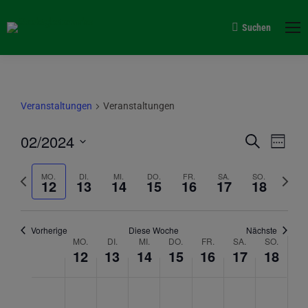
Suchen
Search:
Veranstaltungen
Veranstaltungen
Verans
02/2024
Vera
Suche
Woche
Suche
Datum
Ansi
Vorherige
Nächs
auswählen.
MO.
DI.
MI.
DO.
FR.
SA.
SO.
und
12
13
14
15
16
17
18
Navi
Woche
Woche
Ansich
Naviga
Vorherige
Diese Woche
Nächste
Woche
MO.
DI.
MI.
DO.
FR.
SA.
SO.
12
13
14
15
16
17
18
von
Montag,
Keine
Dienstag,
Keine
Mittwoch,
Keine
Donnerstag,
Keine
Freitag,
Keine
Samstag,
Keine
Sonntag
Keine
Veranstaltungen
0:00
Veranstaltungen
Veranstaltungen
Veranstaltungen
Veranstaltungen
Veranstaltungen
Veranstaltungen
Veranstalt