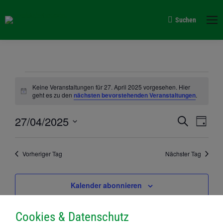
Suchen
Search:
Veranstaltungen
Keine Veranstaltungen für 27. April 2025 vorgesehen. Hier
Hinweis
geht es zu den
nächsten bevorstehenden Veranstaltungen
.
für
Verans
27/04/2025
Vera
Suche
Tag
27.
Suche
Datum
Ansi
wählen.
und
Navi
Vorheriger Tag
Nächster Tag
April
Ansich
Naviga
Kalender abonnieren
2025
Cookies & Datenschutz