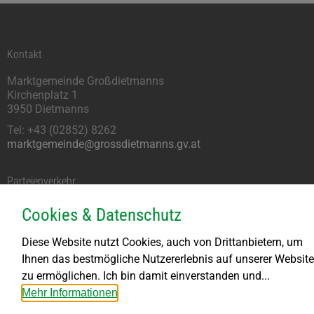
Kontakt
Marktgemeinde Großdietmanns
Kirchenplatz 1
3950 Dietmanns
Tel: +43 (02852) 8262
marktgemeinde@grossdietmanns.gv.at
Parteienverkehr
Montag kein Parteienverkehr
Cookies & Datenschutz
DI bis FR von 8.00 – 11.30 Uhr
DI von 13.30 – 18.00 Uhr
Diese Website nutzt Cookies, auch von Drittanbietern, um
DO von 13.30 – 15.30 Uhr
Ihnen das bestmögliche Nutzererlebnis auf unserer Website
zu ermöglichen. Ich bin damit einverstanden und...
Bauhof
Mehr Informationen
Öffnungszeiten: