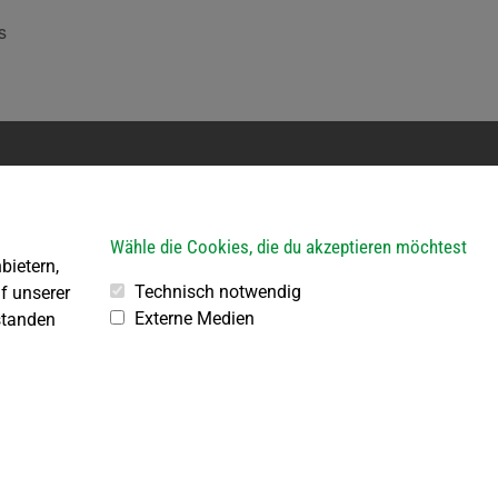
s
erkehr
Bauhof
ein Parteienverkehr
Öffnungszeiten:
Wähle die Cookies, die du akzeptieren möchtest
R von 8.00 – 11.30 Uhr
Jeden 1. Samstag im Mona
bietern,
3.30 – 18.00 Uhr
von 8.00 bis 10.00 Uhr
Technisch notwendig
f unserer
3.30 – 15.30 Uhr
Externe Medien
standen
Jeden 2., 3., 4. und 5. Freita
Monat
von 10.00 bis 12.00 Uhr
© Gemeinde Großdietmanns, designed by
art.waldsoft