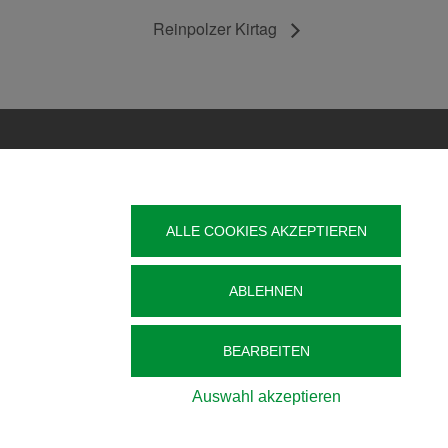
Reinpolzer Kirtag
Veröffentlichung
Kontakt
ALLE COOKIES AKZEPTIEREN
t
Impressum
Datenschutz
g im
ABLEHNEN
Barrierefreiheit
Sitemap
BEARBEITEN
Auswahl akzeptieren