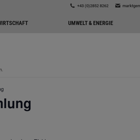
+43 (0)2852 8262
marktgem
WIRTSCHAFT
UMWELT & ENERGIE
n.
ng
mlung