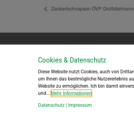
Zankerlschnapsen ÖVP Großdietmann
Kontakt
Parteienv
Cookies & Datenschutz
Marktgemeinde Großdietmanns
Montag k
Kirchenplatz 1
DI bis F
Diese Website nutzt Cookies, auch von Drittan
3950 Dietmanns
DI von 1
um Ihnen das bestmögliche Nutzererlebnis au
DO von 1
Website zu ermöglichen. Ich bin damit einver
Tel: +43 (02852) 8262
marktgemeinde@grossdietmanns.gv.at
und...
Mehr Informationen
Datenschutz
|
Impressum