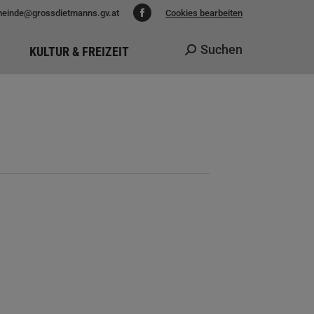
einde@grossdietmanns.gv.at
Cookies bearbeiten
Facebook
page
Suchen
KULTUR & FREIZEIT
Search:
opens
in
new
window