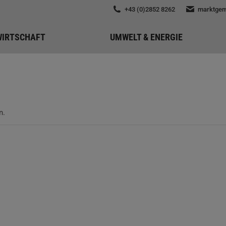
+43 (0)2852 8262
marktgem
WIRTSCHAFT
UMWELT & ENERGIE
n.