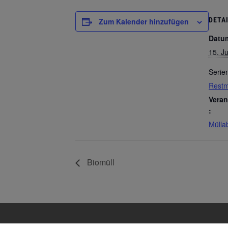
DETA
Zum Kalender hinzufügen
Datu
15. Ju
Serie
Restm
Veran
:
Mülla
Biomüll