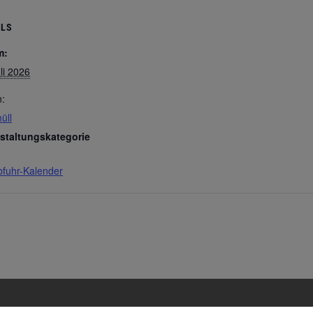
ILS
m:
li 2026
n:
üll
staltungskategorie
bfuhr-Kalender