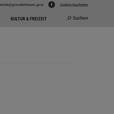
einde@grossdietmanns.gv.at
Cookies bearbeiten
Facebook
page
Suchen
KULTUR & FREIZEIT
Search:
opens
in
new
window