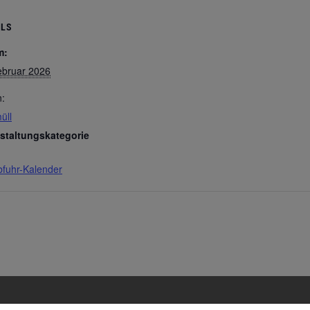
ILS
m:
ebruar 2026
n:
üll
staltungskategorie
bfuhr-Kalender