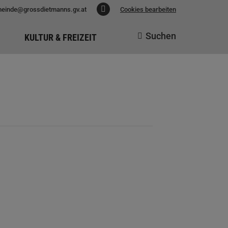
einde@grossdietmanns.gv.at
Cookies bearbeiten
Facebook
page
Suchen
KULTUR & FREIZEIT
Search:
opens
in
new
window