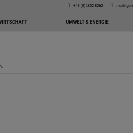
+43 (0)2852 8262
marktgem
WIRTSCHAFT
UMWELT & ENERGIE
n.