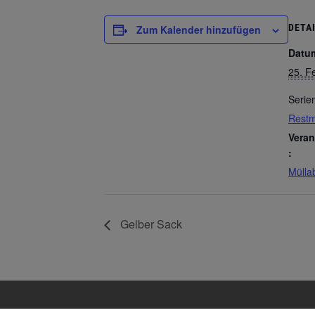
DETA
Zum Kalender hinzufügen
Datu
25. F
Serie
Restm
Veran
:
Mülla
Gelber Sack