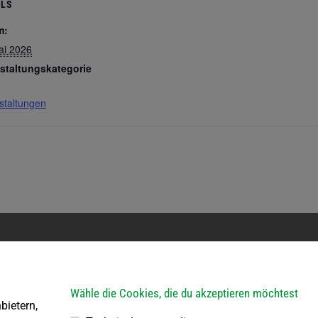
ILS
m:
ai 2026
staltungskategorie
staltungen
erkehr
Bauhof
ein Parteienverkehr
Öffnungszeiten:
Wähle die Cookies, die du akzeptieren möchtest
R von 8.00 – 11.30 Uhr
Jeden 1. Samstag im Mona
bietern,