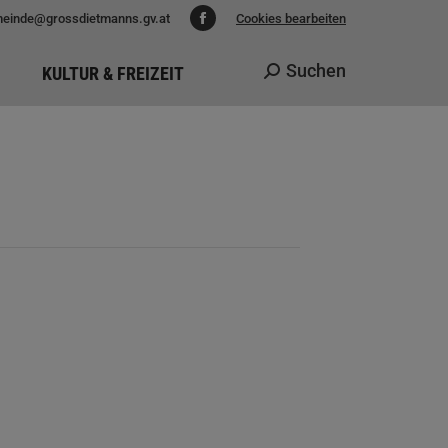
einde@grossdietmanns.gv.at
Cookies bearbeiten
Facebook
page
Suchen
KULTUR & FREIZEIT
Search:
opens
in
new
window