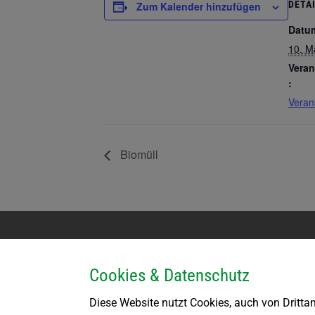
DETA
Zum Kalender hinzufügen
Datu
10. M
Veran
:
Veran
Biomüll
Kontakt
Parteienv
Cookies & Datenschutz
Marktgemeinde Großdietmanns
Montag k
Kirchenplatz 1
DI bis F
Diese Website nutzt Cookies, auch von Drittan