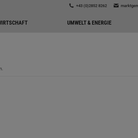
+43 (0)2852 8262
marktgem
WIRTSCHAFT
UMWELT & ENERGIE
n.