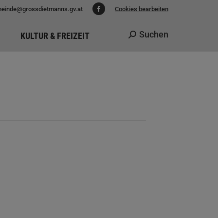
einde@grossdietmanns.gv.at
Cookies bearbeiten
Facebook
page
Suchen
KULTUR & FREIZEIT
Search:
opens
in
new
window