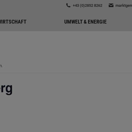
+43 (0)2852 8262
marktgem
WIRTSCHAFT
UMWELT & ENERGIE
n.
erg