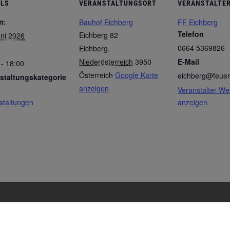
ILS
VERANSTALTUNGSORT
VERANSTALTE
m:
Bauhof Eichberg
FF Eichberg
Telefon
Eichberg 82
uni 2026
0664 5369826
Eichberg
,
Niederösterreich
3950
E-Mail
 - 18:00
Österreich
Google Karte
eichberg@feuer
staltungskategorie
anzeigen
Veranstalter-We
staltungen
anzeigen
erkehr
Bauhof