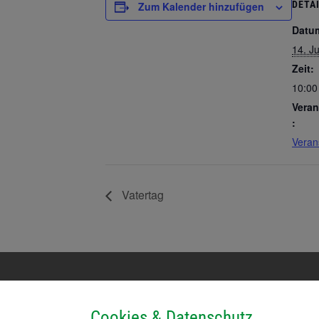
DETA
Zum Kalender hinzufügen
Datu
14. J
Zeit:
10:00
Veran
:
Veran
Vatertag
Kontakt
Parteienv
Cookies & Datenschutz