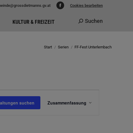
einde@grossdietmanns.gv.at
Cookies bearbeiten
Facebook
page
Suchen
KULTUR & FREIZEIT
Search:
opens
in
new
Start
Serien
FF-Fest Unterlembach
Sie befinden sich hier:
window
Veranstaltung
taltungen suchen
Zusammenfassung
Ansichten-
Navigation