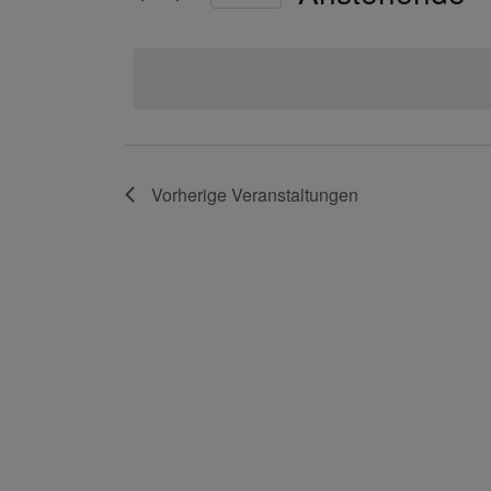
Navigation
Schlüsselwort.
Datum
auswählen.
Vorherige
Veranstaltungen