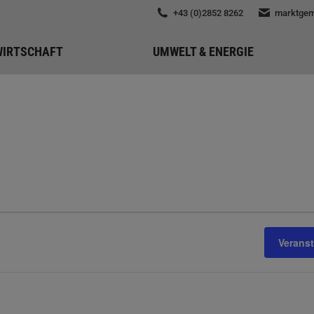
+43 (0)2852 8262
marktgem
WIRTSCHAFT
UMWELT & ENERGIE
Verans