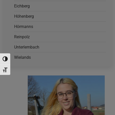
Eichberg
Höhenberg
Hörmanns
Reinpolz
Unterlembach
Wielands
Umschalten auf hohe Kontraste
Schrift vergrößern