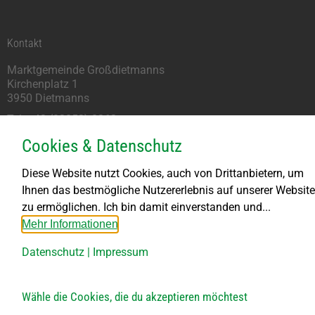
Kontakt
Marktgemeinde Großdietmanns
Kirchenplatz 1
3950 Dietmanns
Tel: +43 (02852) 8262
marktgemeinde@grossdietmanns.gv.at
Cookies & Datenschutz
Parteienverkehr
Diese Website nutzt Cookies, auch von Drittanbietern, um
Ihnen das bestmögliche Nutzererlebnis auf unserer Website
Montag kein Parteienverkehr
zu ermöglichen. Ich bin damit einverstanden und...
DI bis FR von 8.00 – 11.30 Uhr
Mehr Informationen
DI von 13.30 – 18.00 Uhr
DO von 13.30 – 15.30 Uhr
Datenschutz
|
Impressum
Bauhof
Wähle die Cookies, die du akzeptieren möchtest
Öffnungszeiten: