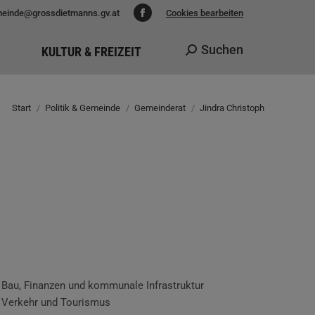
einde@grossdietmanns.gv.at
Cookies bearbeiten
Facebook
page
Suchen
KULTUR & FREIZEIT
Search:
opens
in
new
Start
Politik & Gemeinde
Gemeinderat
Jindra Christoph
Sie befinden sich hier:
window
Bau, Finanzen und kommunale Infrastruktur
 Verkehr und Tourismus