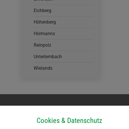
Eichberg
Höhenberg
Hörmanns
Reinpolz
Unterlembach
Wielands
Kontakt
Parteienv
Cookies & Datenschutz
Marktgemeinde Großdietmanns
Montag k