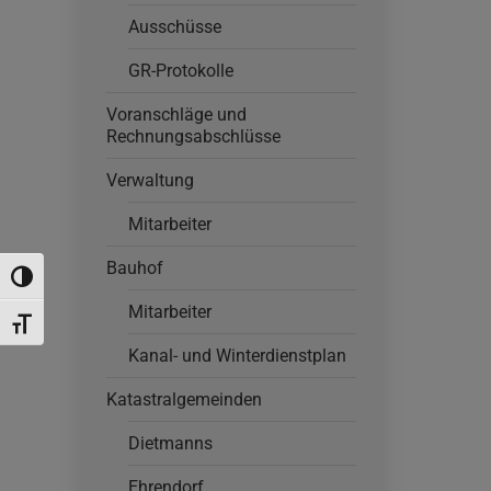
Ausschüsse
GR-Protokolle
Voranschläge und
Rechnungsabschlüsse
Verwaltung
Mitarbeiter
Bauhof
Umschalten auf hohe Kontraste
Mitarbeiter
Schrift vergrößern
Kanal- und Winterdienstplan
Katastralgemeinden
Dietmanns
Ehrendorf