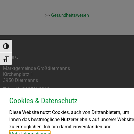
>>
Gesundheitswesen
Umschalten auf hohe Kontraste
Kontakt
Schrift vergrößern
Marktgemeinde Großdietmanns
Kirchenplatz 1
3950 Dietmanns
Tel: +43 (02852) 8262
marktgemeinde@grossdietmanns.gv.at
Cookies & Datenschutz
Parteienverkehr
Diese Website nutzt Cookies, auch von Drittanbietern, um
Ihnen das bestmögliche Nutzererlebnis auf unserer Website
Montag kein Parteienverkehr
zu ermöglichen. Ich bin damit einverstanden und...
DI bis FR von 8.00 – 11.30 Uhr
Mehr Informationen