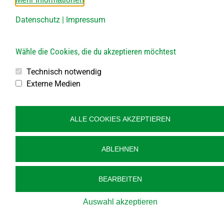
DI von 13.30 – 18.00 Uhr
DO von 13.30 – 15.30 Uhr
Datenschutz
|
Impressum
Bauhof
Wähle die Cookies, die du akzeptieren möchtest
Öffnungszeiten:
Jeden 1. Samstag im Monat
Technisch notwendig
von 8.00 bis 10.00 Uhr
Externe Medien
Jeden 2., 3., 4. und 5. Freitag im Monat
von 10.00 bis 12.00 Uhr
ALLE COOKIES AKZEPTIEREN
Veröffentlichung
Kontakt
ABLEHNEN
Impressum
Datenschutz
BEARBEITEN
Barrierefreiheit
Auswahl akzeptieren
Sitemap