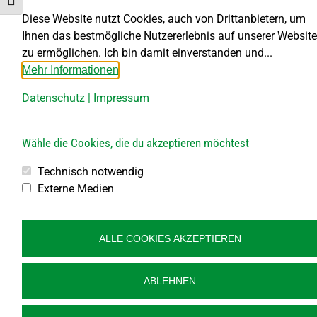
Schrift vergrößern
Diese Website nutzt Cookies, auch von Drittanbietern, um
Ihnen das bestmögliche Nutzererlebnis auf unserer Website
zu ermöglichen. Ich bin damit einverstanden und...
Mehr Informationen
85. Geburtstag Franz Seidl
Datenschutz
|
Impressum
Wir gratulieren 2024
Von
Barbara Wandl-Haider
12. November 2024
zurück zur Übersicht „Wir gratulieren!“ Die
Wähle die Cookies, die du akzeptieren möchtest
Marktgemeinde Großdietmanns gratuliert Herrn Franz
Technisch notwendig
Seidl aus Hörmanns zum 85. Geburtstag herzlich.
Externe Medien
© Gemeinde Großdietmanns, designed by
art.waldsoft
ALLE COOKIES AKZEPTIEREN
ABLEHNEN