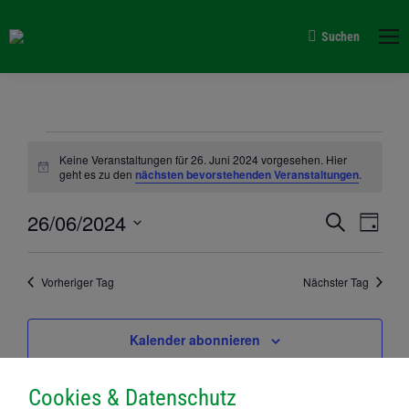
Suchen
Search:
Veranstaltungen
Keine Veranstaltungen für 26. Juni 2024 vorgesehen. Hier
Hinweis
geht es zu den
nächsten bevorstehenden Veranstaltungen
.
für
Verans
26/06/2024
Vera
Suche
Tag
26.
Suche
Datum
Ansi
wählen.
und
Navi
Vorheriger Tag
Nächster Tag
Juni
Ansich
Naviga
Kalender abonnieren
2024
Cookies & Datenschutz